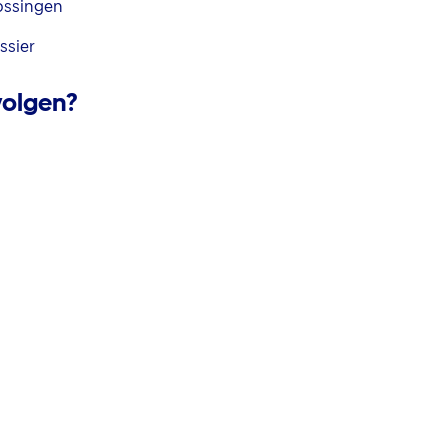
ossingen
ssier
volgen?