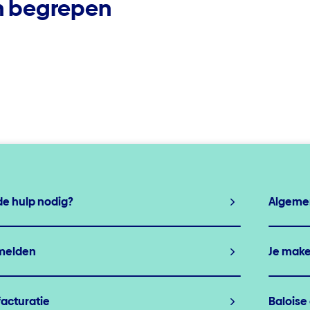
en begrepen
e hulp nodig?
Algeme
melden
Je make
facturatie
Baloise