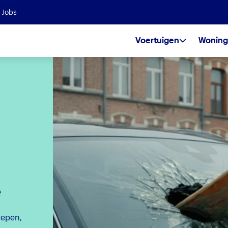
Wij maken deel uit van de Helvetia Baloise Group
Jobs
Voertuigen
Woning
e
repen,