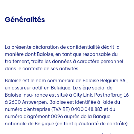
Presse
Généralités
Baloise News
Blogs
La présente déclaration de confidentialité décrit la
Qu'est-ce qu'un courtier d'assurance?
manière dont Baloise, en tant que responsable du
traitement, traite
les données à caractère personnel
Contact & Service
dans le contexte de ses activités.
Jobs
Baloise est le nom commercial de Baloise Belgium SA.,
un assureur actif en Belgique. Le siège social de
Baloise Insu- rance est situé à City Link, Posthofbrug 16
à 2600 Antwerpen. Baloise est identifiée à l’aide du
numéro d’entreprise (TVA BE) 0400.048.883 et du
numéro d’agrément 0096 auprès de la Banque
nationale de Belgique (en tant qu’autorité de contrôle).