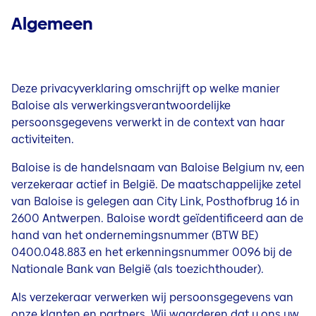
Baloise on Stage
Algemeen
Pers
News
Deze privacyverklaring omschrijft op welke manier
Baloise als verwerkingsverantwoordelijke
Blogs
persoonsgegevens verwerkt in de context van haar
activiteiten.
Wat is een verzekeringsmakelaar?
Baloise is de handelsnaam van Baloise Belgium nv, een
Contact & Service
verzekeraar actief in België. De maatschappelijke zetel
van Baloise is gelegen aan City Link, Posthofbrug 16 in
Jobs
2600 Antwerpen. Baloise wordt geïdentificeerd aan de
hand van het ondernemingsnummer (BTW BE)
0400.048.883 en het erkenningsnummer 0096 bij de
Nationale Bank van België (als toezichthouder).
Als verzekeraar verwerken wij persoonsgegevens van
onze klanten en partners. Wij waarderen dat u ons uw