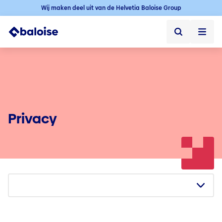
Wij maken deel uit van de Helvetia Baloise Group
Privé
Professioneel
Over ons
Privacy
Jobs
Over Baloise
CSR
Sportsponsoring