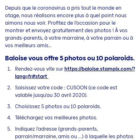
Investir
Plus d'infos
Depuis que le coronavirus a pris tout le monde en
Contact & Service
Assurance-épargne et placement | Invest
otage, nous réalisons encore plus à quel point nous
Épargner et protéger: assurez aussi l'irremplaçable
Assurance placement Branche 23 | Invest 23
aimons nous voir. Profitez de l’occasion pour le
Jobs
Épargner pour votre pension: découvrez toutes vos o
montrer et envoyez gratuitement des photos ! À vos
Produit d'investissement | Invest Fix
Épargner en toute liberté
grands-parents, à votre marraine, à votre parrain ou à
Incapacité de travail et décès
vos meilleurs amis…
Investir chez Baloise
Assurance Incapacité de travail
Baloise vous offre 5 photos ou 10 polaroids.
Décès
Rendez-vous vite sur
https://baloise.stampix.com/?
lang=fr#start
Saisissez votre code : CUSOON (ce code est
valable jusqu'au 30 avril 2020).
Choisissez 5 photos ou 10 polaroids.
Téléchargez vos meilleures photos.
Indiquez l'adresse (grands-parents,
parrain/marraine, amis ou ...) à laquelle les photos