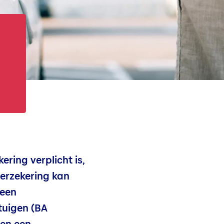
ring verplicht is,
overzekering kan
 een
tuigen (BA