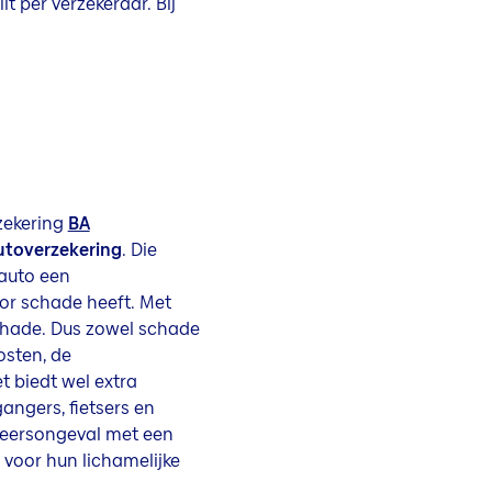
lt per verzekeraar. Bij
rzekering
BA
autoverzekering
. Die
 auto een
or schade heeft. Met
schade. Dus zowel schade
osten, de
 biedt wel extra
ngers, fietsers en
erkeersongeval met een
 voor hun lichamelijke