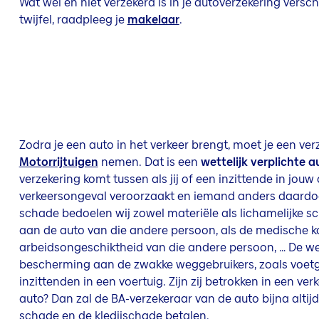
Wat wel en niet verzekerd is in je autoverzekering verschi
twijfel, raadpleeg je
makelaar
.
Zodra je een auto in het verkeer brengt, moet je een ve
Motorrijtuigen
nemen. Dat is een
wettelijk verplichte 
verzekering komt tussen als jij of een inzittende in jouw
verkeersongeval veroorzaakt en iemand anders daardo
schade bedoelen wij zowel materiële als lichamelijke 
aan de auto van die andere persoon, als de medische k
arbeidsongeschiktheid van die andere persoon, … De wet
bescherming aan de zwakke weggebruikers, zoals voetga
inzittenden in een voertuig. Zijn zij betrokken in een v
auto? Dan zal de BA-verzekeraar van de auto bijna altijd
schade en de kledijschade betalen.