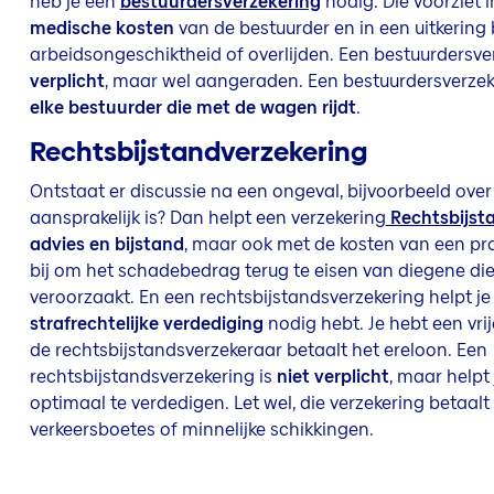
heb je een
bestuurdersverzekering
nodig. Die voorziet 
medische kosten
van de bestuurder en in een uitkering b
arbeidsongeschiktheid of overlijden. Een bestuurdersve
verplicht
, maar wel aangeraden. Een bestuurdersverze
elke bestuurder die met de wagen rijdt
.
Rechtsbijstandverzekering
Ontstaat er discussie na een ongeval, bijvoorbeeld over
aansprakelijk is? Dan helpt een verzekering
Rechtsbijst
advies en bijstand
, maar ook met de kosten van een pro
bij om het schadebedrag terug te eisen van diegene di
veroorzaakt. En een rechtsbijstandsverzekering helpt je t
strafrechtelijke verdediging
nodig hebt. Je hebt een vri
de rechtsbijstandsverzekeraar betaalt het ereloon. Een
rechtsbijstandsverzekering is
niet verplicht
, maar helpt
optimaal te verdedigen. Let wel, die verzekering betaalt
verkeersboetes of minnelijke schikkingen.