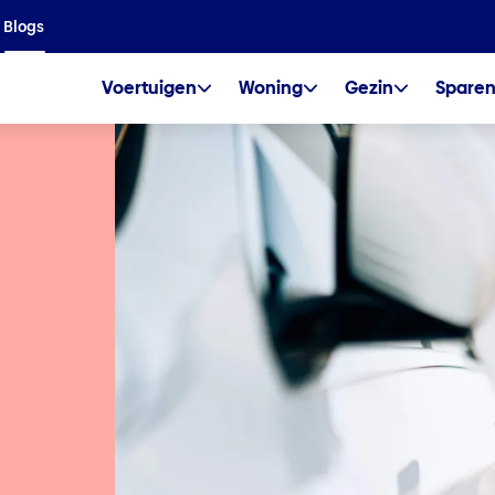
Wij maken deel uit van de Helvetia Baloise Group
Blogs
Voertuigen
Woning
Gezin
Sparen