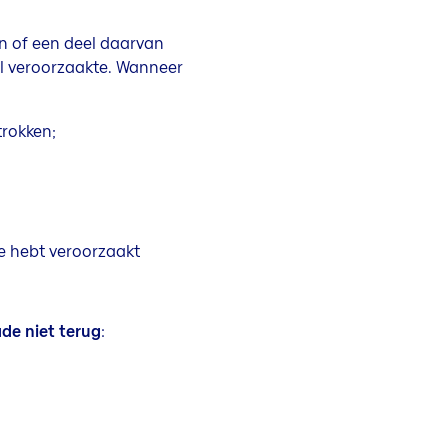
en of een deel daarvan
al veroorzaakte. Wanneer
trokken;
e hebt veroorzaakt
de niet terug
: