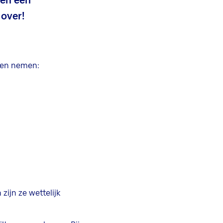
 en een
 over!
ngen nemen:
 zijn ze wettelijk