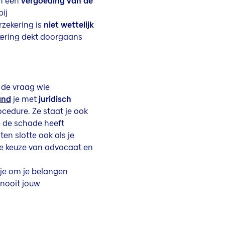
in een
vergoeding van de
ij
rzekering is
niet wettelijk
kering dekt doorgaans
 de vraag wie
and
je met
juridisch
cedure. Ze staat je ook
e de schade heeft
en slotte ook als je
je keuze van advocaat en
 je om je belangen
 nooit jouw