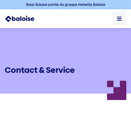
Nous faisons partie du groupe Helvetia Baloise
Privé
Professionnel
À propos de nous
Contact & Service
Contact & Service
Contact
Rechercher un courtier
Que faire en cas de sinistre