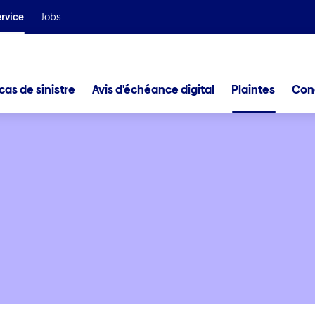
Nous faisons partie du groupe Helvetia Baloise
rvice
Jobs
cas de sinistre
Avis d'échéance digital
Plaintes
Con