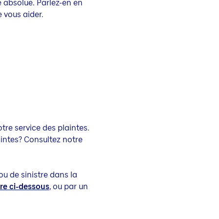
é absolue. Parlez-en en
e vous aider.
re service des plaintes.
aintes? Consultez notre
u de sinistre dans la
ire ci-dessous
, ou par un