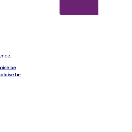
ence.
oise.be
.
aloise.be
.