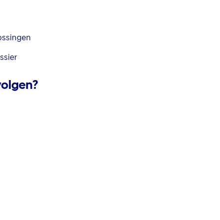
ossingen
ssier
volgen?