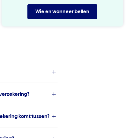
Wie en wanneer bellen
verzekering?
ekering komt tussen?