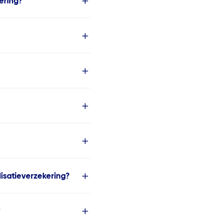
ering?
isatieverzekering?
?