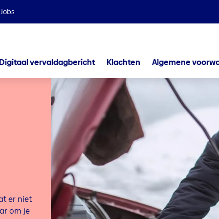
Wij maken deel uit van de Helvetia Baloise Group
Jobs
Digitaal vervaldagbericht
Klachten
Algemene voorw
t er niet
ar om je