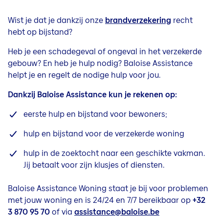
Beleggen
Meer informatie
Contact & Service
Spaar- en beleggingsverzekering | Invest
Wist je dat je dankzij onze
brandverzekering
recht
Sparen en beschermen: verzeker het onvervangbare
hebt op bijstand?
Beleggingsverzekering Tak23 | Invest 23
Jobs
Sparen voor je pensioen: ontdek alle opties
Beleggingsproduct | Invest Fix
Heb je een schadegeval of ongeval in het verzekerde
Sparen in alle vrijheid
gebouw? En heb je hulp nodig? Baloise Assistance
Arbeidsongeschiktheid
Beleggen bij Baloise
helpt je en regelt de nodige hulp voor jou.
Arbeidsongeschiktheidsverzekering
Dankzij Baloise Assistance kun je rekenen op:
Overlijden
Overlijdensverzekering
eerste hulp en bijstand voor bewoners;
hulp en bijstand voor de verzekerde woning
hulp in de zoektocht naar een geschikte vakman.
Jij betaalt voor zijn klusjes of diensten.
Baloise Assistance Woning staat je bij voor problemen
met jouw woning en is 24/24 en 7/7 bereikbaar op
+32
3 870 95 70
of via
assistance@baloise.be