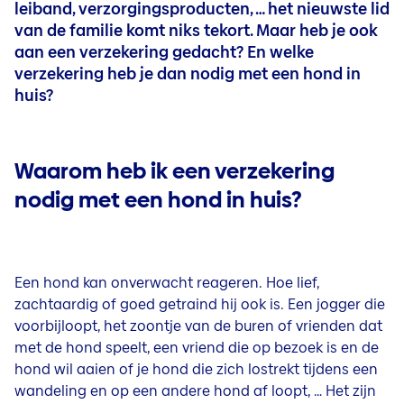
leiband, verzorgingsproducten, … het nieuwste lid
Motorverzekering
Bijstand voor je woning
Gezin
Gezin
Huispersoneel verzekeren
Services
van de familie komt niks tekort. Maar heb je ook
Mobilhomeverzekering
Technische controle woning
Familiale verzekering
aan een verzekering gedacht? En welke
Meer informatie
Schuldsaldoverzekering
Sparen voor je pensioen
Sparen & Beleggen
Verzekering lichte vracht
Dringende herstellingen woning
Ongevallenverzekering
Services
verzekering heb je dan nodig met een hond in
Zorgeloos elektrisch rijden
Pensioensparen | Save Plan
huis?
Fietsverzekering
Hospitalisatieverzekering
Beleggingsfondsen
Over ons
Over ons
Vrij sparen | Save Plan
Verzekering elektrische fiets
Evenementenverzekering
EID, SFDR, IPID en rentetarieven
Jobs
Langetermijnsparen | Save Plan
Contact & Service
Contact & Service
Bromfietsverzekering
Gezinsplan: bundel 3 verzekeringen
Over Baloise
Waarom heb ik een verzekering
Beleggen
Contact
Meer informatie
CSR
nodig met een hond in huis?
Spaar- en beleggingsverzekering | Invest
Logo & Beeldmateriaal
Sparen voor je pensioen: ontdek alle opties
Sportsponsoring
Beleggingsverzekering Tak23 | Invest 23
Makelaar zoeken
Sparen in alle vrijheid
Baloise on Stage
Beleggingsproduct tak26 | Invest 26 Fix 3
Schade melden
Beleggen bij Baloise
Pers
Een hond kan onverwacht reageren. Hoe lief,
Arbeidsongeschiktheid en overlijden
Bijstand voor je woning
Baloise News
zachtaardig of goed getraind hij ook is. Een jogger die
Arbeidsongeschiktheidsverzekering
Digitale factuur
voorbijloopt, het zoontje van de buren of vrienden dat
Blogs
Overlijdensverzekering
Klachten
met de hond speelt, een vriend die op bezoek is en de
Jaarresultaten
hond wil aaien of je hond die zich lostrekt tijdens een
Algemene Voorwaarden
wandeling en op een andere hond af loopt, … Het zijn