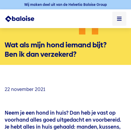
Wij maken deel uit van de Helvetia Baloise Group
Privé
Wat als mijn hond iemand bijt?
Professioneel
Ben ik dan verzekerd?
Over ons
Contact & Service
22 november 2021
Blogs
Voertuigen
Voertuigen
Services
Neem je een hond in huis? Dan heb je vast op
Autoverzekering
voorhand alles goed uitgedacht en voorbereid.
Pechverhelping bijstand
Woning
Woning
Verzekering elektrische auto
Services
Je hebt alles in huis gehaald: manden, kussens,
Schade melden
Brandverzekering