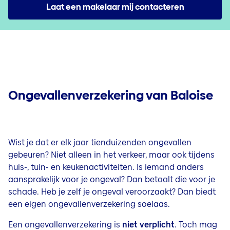
Beleggen
Laat een makelaar mij contacteren
Meer informatie
Contact & Service
Spaar- en beleggingsverzekering | Invest
Sparen en beschermen: verzeker het onvervangbare
Beleggingsverzekering Tak23 | Invest 23
Jobs
Sparen voor je pensioen: ontdek alle opties
Beleggingsproduct | Invest Fix
Sparen in alle vrijheid
Arbeidsongeschiktheid
Beleggen bij Baloise
Arbeidsongeschiktheidsverzekering
Ongevallenverzekering van Baloise
Overlijden
Overlijdensverzekering
Wist je dat er elk jaar tienduizenden ongevallen
gebeuren? Niet alleen in het verkeer, maar ook tijdens
huis-, tuin- en keukenactiviteiten. Is iemand anders
aansprakelijk voor je ongeval? Dan betaalt die voor je
schade. Heb je zelf je ongeval veroorzaakt? Dan biedt
een eigen ongevallenverzekering soelaas.
Een ongevallenverzekering is
niet verplicht
. Toch mag