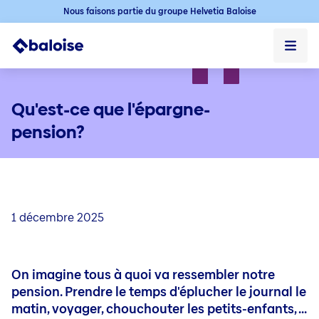
Nous faisons partie du groupe Helvetia Baloise
Privé
Qu'est-ce que l'épargne-
Professionnel
pension?
À propos de nous
Contact & Service
1 décembre 2025
Blogs
Véhicules
Véhicules
Services
On imagine tous à quoi va ressembler notre
Assurance Auto
pension. Prendre le temps d'éplucher le journal le
Assistance Dépannage
Habitation
Habitation
Assurance Auto électrique
Services
matin, voyager, chouchouter les petits-enfants, ...
Assurance Incendie