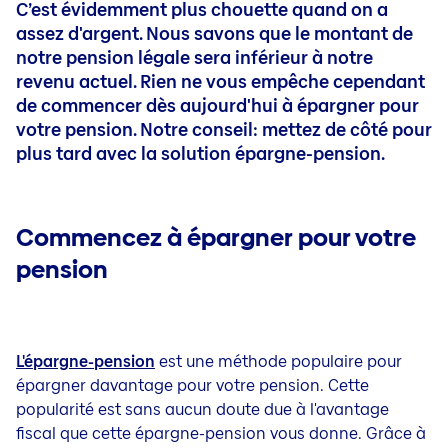
C’est évidemment plus chouette quand on a
Assurance Moto
Assistance pour votre habitation
Famille
Famille
Plus d'infos
Assurer Gens de maison
Services
assez d'argent. Nous savons que le montant de
Assurance Mobil-home
Contrôle technique de votre habitation
Assurance Familiale
notre pension légale sera inférieur à notre
Rouler à l’électricité sans vous tracasser
Assurance Solde restant dû
Épargner pour votre pension
Épargner & Investir
Assurance Cargaison légère
Réparations urgents dans votre habitation
Assurance Accidents
Services
revenu actuel. Rien ne vous empêche cependant
Assurance épargne-pension | Save Plan
de commencer dès aujourd'hui à épargner pour
Assurance Vélo
Assurance Hospitalisation
Fonds de placement
À propos de nous
À propos de nous
Épargne libre | Save Plan
votre pension. Notre conseil: mettez de côté pour
Assurance Vélo électrique
Assurance Événements
DIC's, SFDR's, IPID's et Taux d’intérêt garantis
Jobs
plus tard avec la solution épargne-pension.
Épargne à long terme | Save Plan
Contact & Service
Contact & Service
Assurance Vélomoteur
Plan Famille
À propos de Baloise
Investir
Contact
Plus d'infos
CSR
Assurance-épargne et placement | Invest
Logo & Visuels
Commencez à épargner pour votre
Épargner pour votre pension: découvrez toutes vos o
Sponsoring sportif
Assurance placement Branche 23 | Invest 23
Rechercher un courtier
pension
Épargner en toute liberté
Presse
Incapacité de travail et décès
Que faire en cas de sinistre
Investir chez Baloise
Baloise News
Assurance Incapacité de travail
Assistance pour votre habitation
Blogs
Assurance Décès
Facture digitale
L'
épargne-pension
Résultats annuels & SFCR
est une méthode populaire pour
Plaintes
épargner davantage pour votre pension
. Cette
popularité est sans aucun doute due à l'avantage
Conditions Générales (FR)
fiscal que cette
épargne-pension
vous donne. Grâce à
Allgemeine Bedingungen (DE)