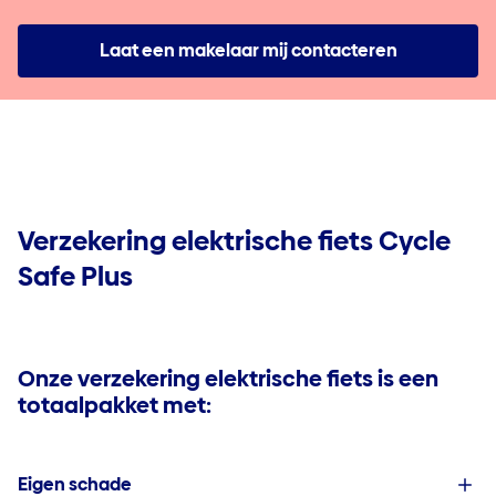
Beleggen
Meer informatie
Contact & Service
Spaar- en beleggingsverzekering | Invest
Laat een makelaar mij contacteren
Sparen en beschermen: verzeker het onvervangbare
Beleggingsverzekering Tak23 | Invest 23
Jobs
Sparen voor je pensioen: ontdek alle opties
Beleggingsproduct | Invest Fix
Sparen in alle vrijheid
Arbeidsongeschiktheid
Beleggen bij Baloise
Arbeidsongeschiktheidsverzekering
Overlijden
Verzekering elektrische fiets Cycle
Overlijdensverzekering
Safe Plus
Onze verzekering elektrische fiets
is een
totaalpakket met:
Eigen schade