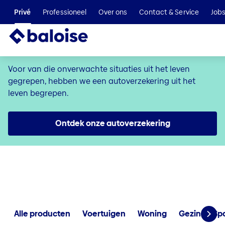
Wij maken deel uit van de Helvetia Baloise Group
Privé
Professioneel
Over ons
Contact & Service
Job
Verzeker je auto bij Baloise
Voor van die onverwachte situaties uit het leven
gegrepen, hebben we een autoverzekering uit het
leven begrepen.
Ontdek onze autoverzekering
Alle producten
Voertuigen
Woning
Gezin
Sp