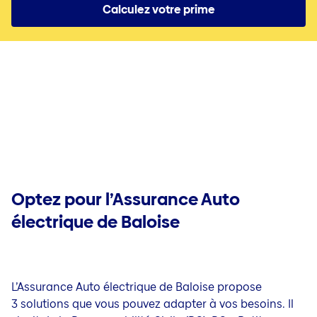
Investir
Calculez votre prime
Plus d'infos
Contact & Service
Assurance-épargne et placement | Invest
Épargner et protéger: assurez aussi l'irremplaçable
Assurance placement Branche 23 | Invest 23
Jobs
Épargner pour votre pension: découvrez toutes vos o
Produit d'investissement | Invest Fix
Épargner en toute liberté
Incapacité de travail et décès
Investir chez Baloise
Assurance Incapacité de travail
Décès
Optez pour l’Assurance Auto
électrique de Baloise
L’Assurance Auto électrique de Baloise propose
3 solutions que vous pouvez adapter à vos besoins. Il