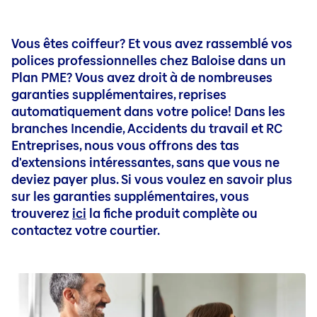
EIP pour Salariés
Fonds de placement
À propos de nous
Demander le statut de votre dossier: accident du trav
INAMI constitution de pension
Assurance accidents du travail
DIC's, SFDR's IPID's et Taux d'intérêt garantis
CPTI (Convention de Pension pour Travailleurs Indép
Vous êtes coiffeur? Et vous avez rassemblé vos
Contact & Service
Assurance accidents du travail
EIP pour Salariés
polices professionnelles chez Baloise dans un
Plus d'infos
Plan PME? Vous avez droit à de nombreuses
Jobs
EIP Dirigeants d'Entreprise Indépendants
Épargner et protéger: assurez aussi l'irremplaçable
garanties supplémentaires, reprises
Investir comme entreprise
automatiquement dans votre police! Dans les
Épargner pour votre pension en tant qu'indépendant
Investir en tant qu'entreprise I Invest 26
branches Incendie, Accidents du travail et RC
Entreprises, nous vous offrons des tas
Investir en tant qu'entreprise | Invest 26 Fix
d'extensions intéressantes, sans que vous ne
Incapacité de travail
deviez payer plus.
Si vous voulez en savoir plus
Incapacité de travail indépendant
sur les garanties supplémentaires, vous
trouverez
ici
la fiche produit complète ou
Incapacité de travail dirigeant d’entreprise
contactez votre courtier.
Incapacité de travail assurance chiffre d'affaires
Décès
Assurance Décès Dirigeant d'Entreprise privé
Assurance Décès dirigeant d'entreprise société