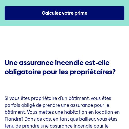
Investir
Plus d'infos
Contact & Service
Assurance-épargne et placement | Invest
Calculez votre prime
Épargner et protéger: assurez aussi l'irremplaçable
Assurance placement Branche 23 | Invest 23
Jobs
Épargner pour votre pension: découvrez toutes vos o
Produit d'investissement | Invest Fix
Épargner en toute liberté
Incapacité de travail et décès
Investir chez Baloise
Assurance Incapacité de travail
Décès
Une assurance incendie est-elle
obligatoire pour les propriétaires?
Si vous êtes propriétaire d'un bâtiment, vous êtes
parfois obligé de prendre une assurance pour le
bâtiment.
Vous mettez une habitation en location en
Flandre?
Dans ce cas, en tant que bailleur, vous êtes
tenu de prendre une assurance incendie pour le