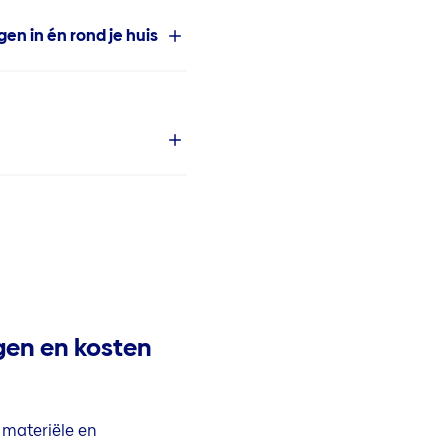
n in én rond je huis
gen en kosten
 materiële en