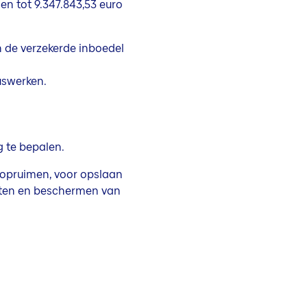
n tot 9.347.843,53 euro
 de verzekerde inboedel
uswerken.
 te bepalen.
n opruimen, voor opslaan
uiten en beschermen van