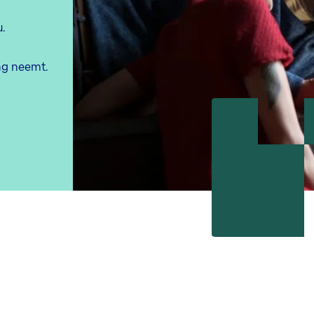
u.
ing neemt.