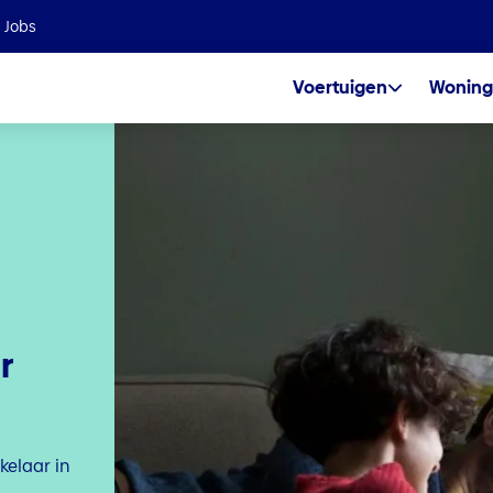
Wij maken deel uit van de Helvetia Baloise Group
Jobs
Voertuigen
Woning
r
kelaar in