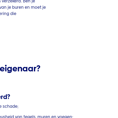
 verzekerd. Ben je
van je buren en moet je
ring die
g eigenaar?
erd?
te schade;
usheid van tegels, muren en voegen;