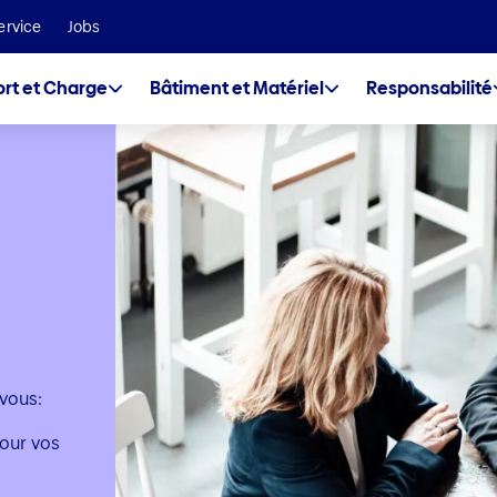
Nous faisons partie du groupe Helvetia Baloise
ervice
Jobs
rt et Charge
Bâtiment et Matériel
Responsabilité
vous:
pour vos