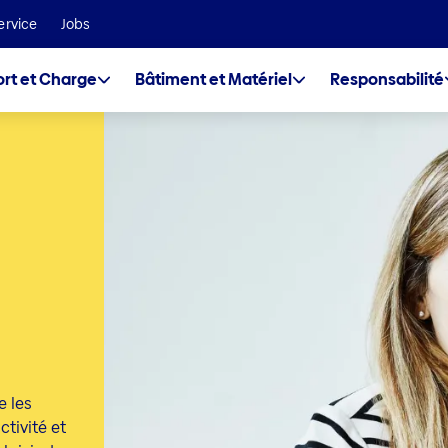
Nous faisons partie du groupe Helvetia Baloise
ervice
Jobs
rt et Charge
Bâtiment et Matériel
Responsabilité
 les
tivité et