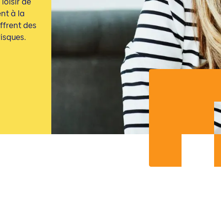
loisir de
nt à la
ffrent des
risques.